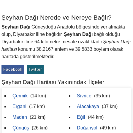
Şeyhan Dağı Nerede ve Nereye Bağlı?
Şeyhan Dağı
Güneydoğu Anadolu bölgesinde yer almakta
olup, Diyarbakır iline bağlıdır.
Şeyhan Dağı
bağlı olduğu
Diyarbakır iline 64 kilometre mesafe uzaklıktadır.
Şeyhan Dağı
haritası
konumu 38.2167 enlem ve 39.5833 boylam olarak
haritada gösterilmektedir.
Facebook
Twitter
Şeyhan Dağı Haritası Yakınındaki İlçeler
Çermik
(14 km)
Sivrice
(35 km)
Ergani
(17 km)
Alacakaya
(37 km)
Maden
(21 km)
Eğil
(44 km)
Çüngüş
(26 km)
Doğanyol
(49 km)