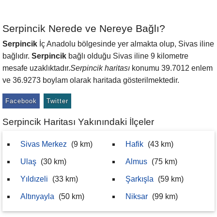
Serpincik Nerede ve Nereye Bağlı?
Serpincik
İç Anadolu bölgesinde yer almakta olup, Sivas iline
bağlıdır.
Serpincik
bağlı olduğu Sivas iline 9 kilometre
mesafe uzaklıktadır.
Serpincik haritası
konumu 39.7012 enlem
ve 36.9273 boylam olarak haritada gösterilmektedir.
Facebook
Twitter
Serpincik Haritası Yakınındaki İlçeler
Sivas Merkez
(9 km)
Hafik
(43 km)
Ulaş
(30 km)
Almus
(75 km)
Yıldızeli
(33 km)
Şarkışla
(59 km)
Altınyayla
(50 km)
Niksar
(99 km)