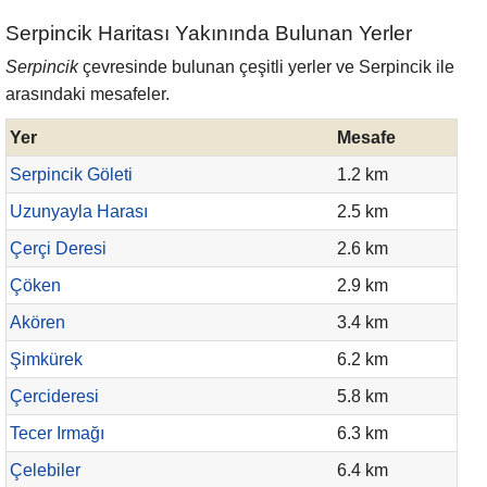
Serpincik Haritası Yakınında Bulunan Yerler
Serpincik
çevresinde bulunan çeşitli yerler ve Serpincik ile
arasındaki mesafeler.
Yer
Mesafe
Serpincik Göleti
1.2 km
Uzunyayla Harası
2.5 km
Çerçi Deresi
2.6 km
Çöken
2.9 km
Akören
3.4 km
Şimkürek
6.2 km
Çercideresi
5.8 km
Tecer Irmağı
6.3 km
Çelebiler
6.4 km