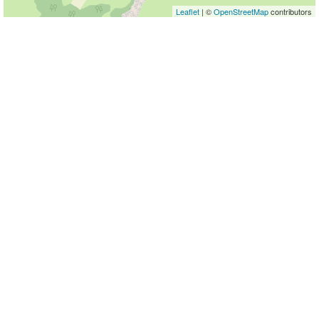
Leaflet
| ©
OpenStreetMap
contributors