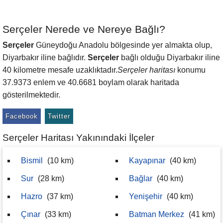
Serçeler Nerede ve Nereye Bağlı?
Serçeler
Güneydoğu Anadolu bölgesinde yer almakta olup,
Diyarbakır iline bağlıdır.
Serçeler
bağlı olduğu Diyarbakır iline
40 kilometre mesafe uzaklıktadır.
Serçeler haritası
konumu
37.9373 enlem ve 40.6681 boylam olarak haritada
gösterilmektedir.
Facebook
Twitter
Serçeler Haritası Yakınındaki İlçeler
Bismil
(10 km)
Kayapınar
(40 km)
Sur
(28 km)
Bağlar
(40 km)
Hazro
(37 km)
Yenişehir
(40 km)
Çınar
(33 km)
Batman Merkez
(41 km)