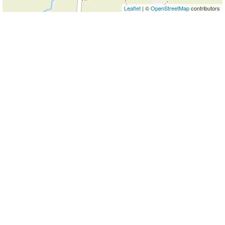
Leaflet
| ©
OpenStreetMap
contributors