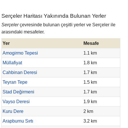
Serçeler Haritası Yakınında Bulunan Yerler
Serçeler
çevresinde bulunan çeşitli yerler ve Serçeler ile
arasındaki mesafeler.
Yer
Mesafe
Amogirmo Tepesi
1.1 km
Müllafiyat
1.8 km
Cahbinan Deresi
1.7 km
Teyran Tepe
1.5 km
Stad Değirmeni
1.7 km
Vayso Deresi
1.9 km
Kuru Dere
2 km
Arapburnu Sırtı
3.2 km