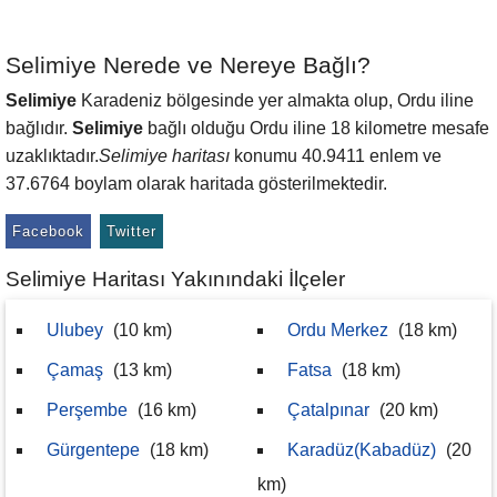
Selimiye Nerede ve Nereye Bağlı?
Selimiye
Karadeniz bölgesinde yer almakta olup, Ordu iline
bağlıdır.
Selimiye
bağlı olduğu Ordu iline 18 kilometre mesafe
uzaklıktadır.
Selimiye haritası
konumu 40.9411 enlem ve
37.6764 boylam olarak haritada gösterilmektedir.
Facebook
Twitter
Selimiye Haritası Yakınındaki İlçeler
Ulubey
(10 km)
Ordu Merkez
(18 km)
Çamaş
(13 km)
Fatsa
(18 km)
Perşembe
(16 km)
Çatalpınar
(20 km)
Gürgentepe
(18 km)
Karadüz(Kabadüz)
(20
km)