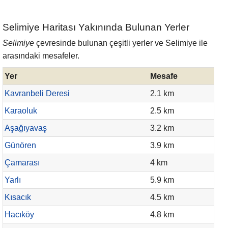
Selimiye Haritası Yakınında Bulunan Yerler
Selimiye
çevresinde bulunan çeşitli yerler ve Selimiye ile
arasındaki mesafeler.
Yer
Mesafe
Kavranbeli Deresi
2.1 km
Karaoluk
2.5 km
Aşağıyavaş
3.2 km
Günören
3.9 km
Çamarası
4 km
Yarlı
5.9 km
Kısacık
4.5 km
Hacıköy
4.8 km