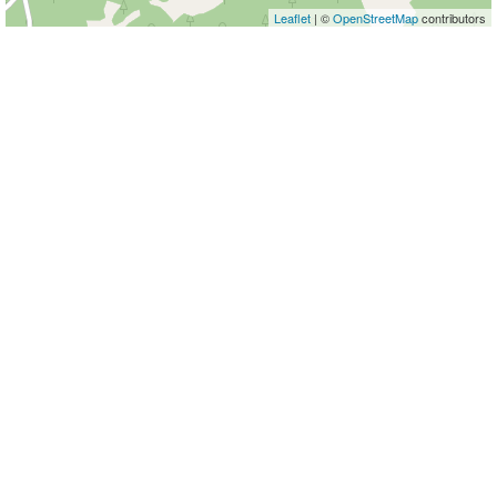
Leaflet
| ©
OpenStreetMap
contributors