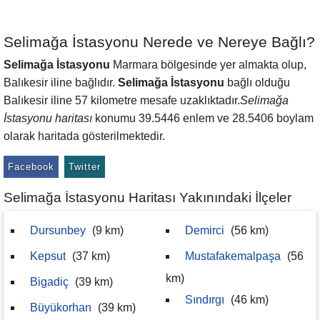
Selimağa İstasyonu Nerede ve Nereye Bağlı?
Selimağa İstasyonu
Marmara bölgesinde yer almakta olup,
Balıkesir iline bağlıdır.
Selimağa İstasyonu
bağlı olduğu
Balıkesir iline 57 kilometre mesafe uzaklıktadır.
Selimağa
İstasyonu haritası
konumu 39.5446 enlem ve 28.5406 boylam
olarak haritada gösterilmektedir.
Facebook
Twitter
Selimağa İstasyonu Haritası Yakınındaki İlçeler
Dursunbey
(9 km)
Demirci
(56 km)
Kepsut
(37 km)
Mustafakemalpaşa
(56
km)
Bigadiç
(39 km)
Sındırgı
(46 km)
Büyükorhan
(39 km)