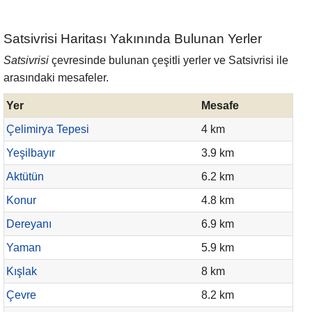
Satsivrisi Haritası Yakınında Bulunan Yerler
Satsivrisi
çevresinde bulunan çeşitli yerler ve Satsivrisi ile
arasındaki mesafeler.
Yer
Mesafe
Çelimirya Tepesi
4 km
Yeşilbayır
3.9 km
Aktütün
6.2 km
Konur
4.8 km
Dereyanı
6.9 km
Yaman
5.9 km
Kışlak
8 km
Çevre
8.2 km