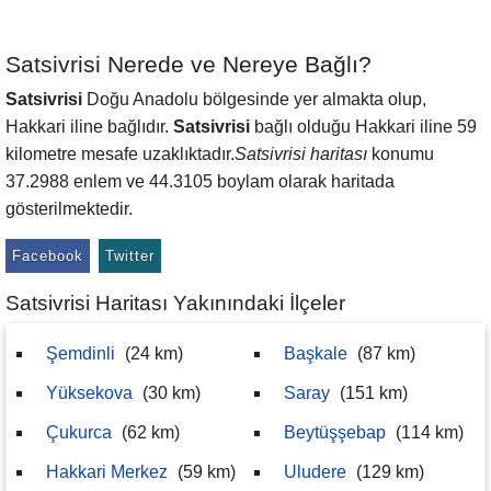
Satsivrisi Nerede ve Nereye Bağlı?
Satsivrisi
Doğu Anadolu bölgesinde yer almakta olup,
Hakkari iline bağlıdır.
Satsivrisi
bağlı olduğu Hakkari iline 59
kilometre mesafe uzaklıktadır.
Satsivrisi haritası
konumu
37.2988 enlem ve 44.3105 boylam olarak haritada
gösterilmektedir.
Facebook
Twitter
Satsivrisi Haritası Yakınındaki İlçeler
Şemdinli
(24 km)
Başkale
(87 km)
Yüksekova
(30 km)
Saray
(151 km)
Çukurca
(62 km)
Beytüşşebap
(114 km)
Hakkari Merkez
(59 km)
Uludere
(129 km)