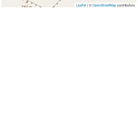
Leaflet
| ©
OpenStreetMap
contributors