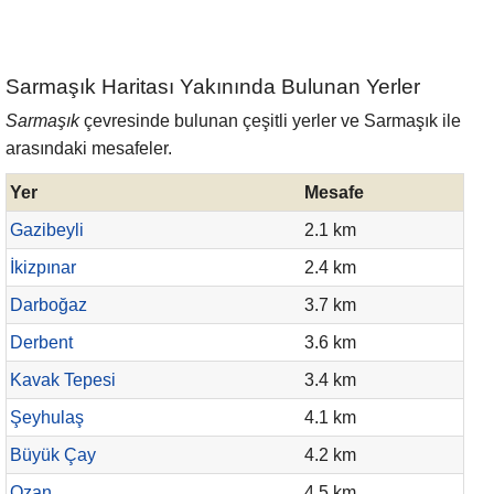
Sarmaşık Haritası Yakınında Bulunan Yerler
Sarmaşık
çevresinde bulunan çeşitli yerler ve Sarmaşık ile
arasındaki mesafeler.
Yer
Mesafe
Gazibeyli
2.1 km
İkizpınar
2.4 km
Darboğaz
3.7 km
Derbent
3.6 km
Kavak Tepesi
3.4 km
Şeyhulaş
4.1 km
Büyük Çay
4.2 km
Ozan
4.5 km