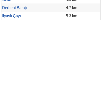
Derbent Barajı
4.7 km
İlyaslı Çayı
5.3 km