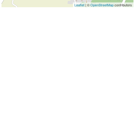
Leaflet
| ©
OpenStreetMap
contributors