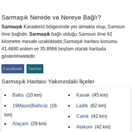
Sarmaşık Nerede ve Nereye Bağlı?
Sarmaşık
Karadeniz bölgesinde yer almakta olup, Samsun
iline bağlıdır.
Sarmaşık
bağlı olduğu Samsun iline 42
kilometre mesafe uzaklıktadır.
Sarmaşık haritası
konumu
41.4680 enlem ve 35.8966 boylam olarak haritada
gösterilmektedir.
Facebook
Twitter
Sarmaşık Haritası Yakınındaki İlçeler
Bafra
(10 km)
Kavak
(45 km)
19Mayıs(Ballıca)
(16
Ladik
(62 km)
km)
Canik
(42 km)
Alaçam
(29 km)
Atakum
(42 km)