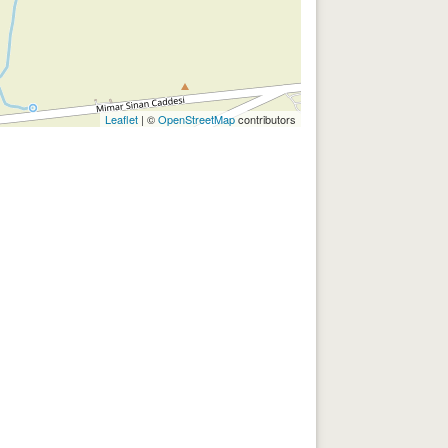
Leaflet
| ©
OpenStreetMap
contributors