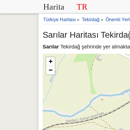
Harita
TR
Türkiye Haritası
»
Tekirdağ
»
Önemli Yerl
Sarılar Haritası Tekirda
Sarılar
Tekirdağ şehrinde yer almaktad
+
−