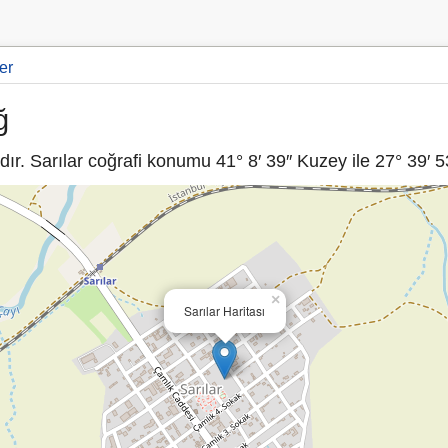
er
ğ
ır. Sarılar coğrafi konumu 41° 8′ 39″ Kuzey ile 27° 39′ 5
×
Sarılar Haritası