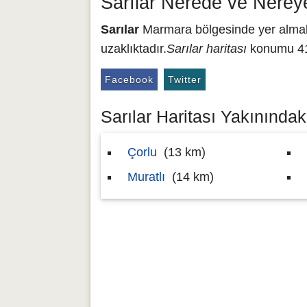
Sarılar Nerede ve Nerey
Sarılar
Marmara bölgesinde yer almakta
uzaklıktadır.
Sarılar haritası
konumu 41.
Facebook
Twitter
Sarılar Haritası Yakınındaki
Çorlu
(13 km)
Muratlı
(14 km)