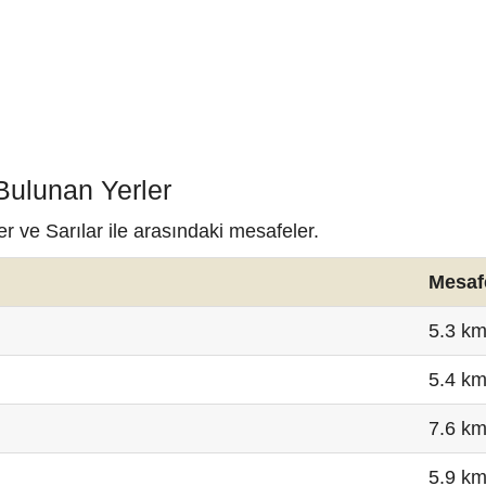
 Bulunan Yerler
r ve Sarılar ile arasındaki mesafeler.
Mesaf
5.3 k
5.4 k
7.6 k
5.9 k