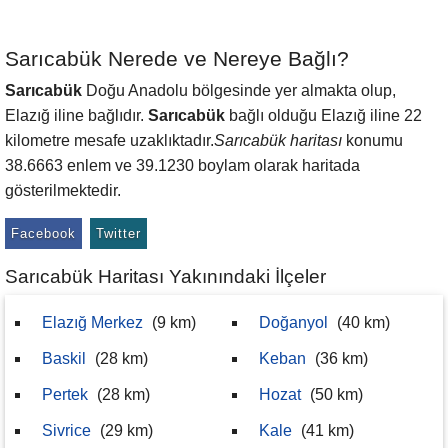
Sarıcabük Nerede ve Nereye Bağlı?
Sarıcabük
Doğu Anadolu bölgesinde yer almakta olup,
Elazığ iline bağlıdır.
Sarıcabük
bağlı olduğu Elazığ iline 22
kilometre mesafe uzaklıktadır.
Sarıcabük haritası
konumu
38.6663 enlem ve 39.1230 boylam olarak haritada
gösterilmektedir.
Facebook
Twitter
Sarıcabük Haritası Yakınındaki İlçeler
Elazığ Merkez
(9 km)
Doğanyol
(40 km)
Baskil
(28 km)
Keban
(36 km)
Pertek
(28 km)
Hozat
(50 km)
Sivrice
(29 km)
Kale
(41 km)