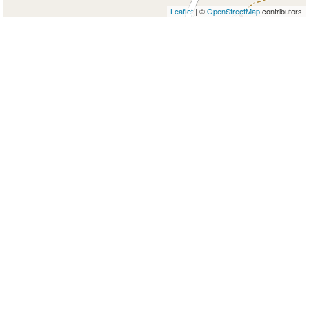
Leaflet
| ©
OpenStreetMap
contributors