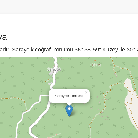
r
ya
dır. Saraycık coğrafi konumu 36° 38′ 59″ Kuzey ile 30° 2
×
Saraycık Haritası