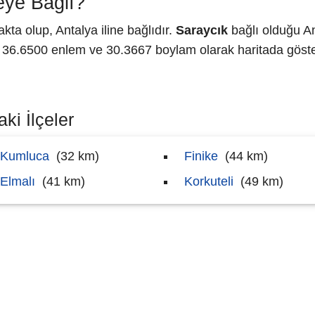
eye Bağlı?
ta olup, Antalya iline bağlıdır.
Saraycık
bağlı olduğu An
6.6500 enlem ve 30.3667 boylam olarak haritada göster
ki İlçeler
Kumluca
(32 km)
Finike
(44 km)
Elmalı
(41 km)
Korkuteli
(49 km)