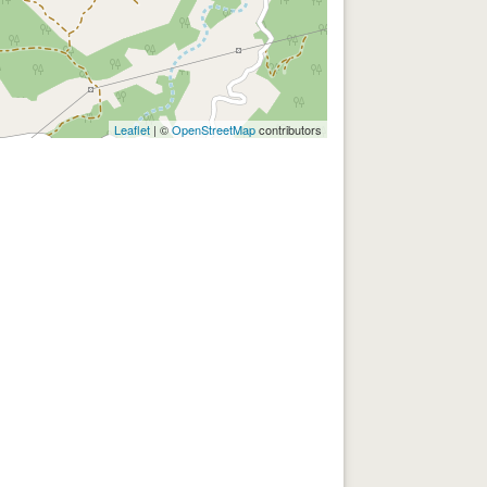
Leaflet
| ©
OpenStreetMap
contributors