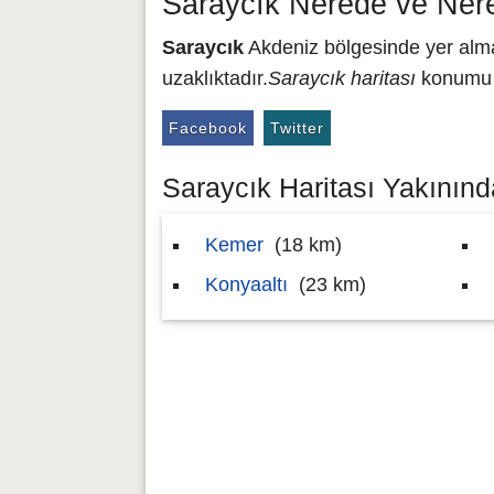
Saraycık Nerede ve Ner
Saraycık
Akdeniz bölgesinde yer almak
uzaklıktadır.
Saraycık haritası
konumu 3
Facebook
Twitter
Saraycık Haritası Yakınında
Kemer
(18 km)
Konyaaltı
(23 km)