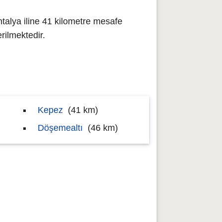
talya iline 41 kilometre mesafe
ilmektedir.
Kepez
(41 km)
Döşemealtı
(46 km)