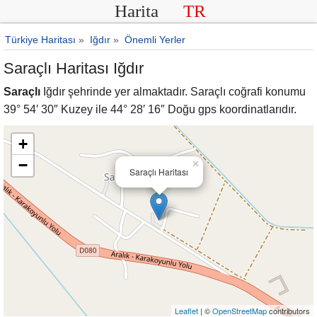
Harita
TR
Türkiye Haritası
»
Iğdır
»
Önemli Yerler
Saraçlı Haritası Iğdır
Saraçlı
Iğdır şehrinde yer almaktadır. Saraçlı coğrafi konumu
39° 54′ 30″ Kuzey ile 44° 28′ 16″ Doğu gps koordinatlarıdır.
+
−
×
Saraçlı Haritası
Leaflet
| ©
OpenStreetMap
contributors