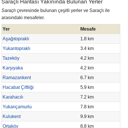
Saraçlı Haritası Yakınında Bulunan Yerler
Saraçlı
çevresinde bulunan çeşitli yerler ve Saraçlı ile
arasındaki mesafeler.
Yer
Mesafe
Aşağıtopraklı
1.8 km
Yukarıtopraklı
3.4 km
Tazeköy
4.2 km
Karşıyaka
4.2 km
Ramazankent
6.7 km
Hacabat Çiftliği
5.9 km
Karahacılı
7.2 km
Yukarıçamurlu
7.8 km
Kulukent
9.9 km
Ortaköy
8.8 km