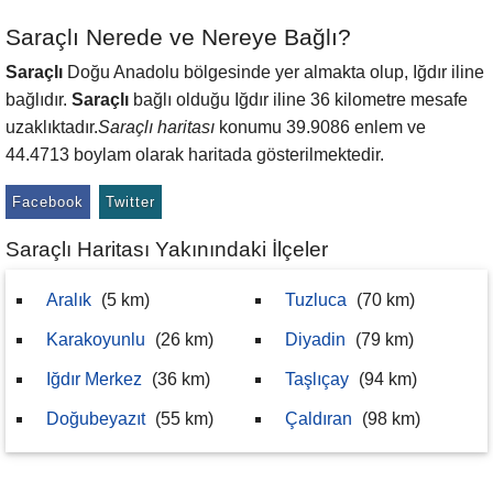
Saraçlı Nerede ve Nereye Bağlı?
Saraçlı
Doğu Anadolu bölgesinde yer almakta olup, Iğdır iline
bağlıdır.
Saraçlı
bağlı olduğu Iğdır iline 36 kilometre mesafe
uzaklıktadır.
Saraçlı haritası
konumu 39.9086 enlem ve
44.4713 boylam olarak haritada gösterilmektedir.
Facebook
Twitter
Saraçlı Haritası Yakınındaki İlçeler
Aralık
(5 km)
Tuzluca
(70 km)
Karakoyunlu
(26 km)
Diyadin
(79 km)
Iğdır Merkez
(36 km)
Taşlıçay
(94 km)
Doğubeyazıt
(55 km)
Çaldıran
(98 km)