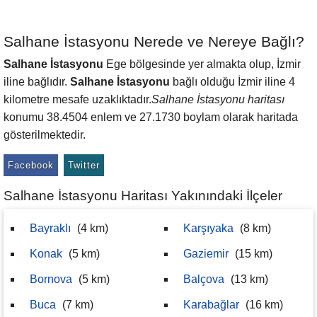
Salhane İstasyonu Nerede ve Nereye Bağlı?
Salhane İstasyonu
Ege bölgesinde yer almakta olup, İzmir
iline bağlıdır.
Salhane İstasyonu
bağlı olduğu İzmir iline 4
kilometre mesafe uzaklıktadır.
Salhane İstasyonu haritası
konumu 38.4504 enlem ve 27.1730 boylam olarak haritada
gösterilmektedir.
Facebook
Twitter
Salhane İstasyonu Haritası Yakınındaki İlçeler
Bayraklı
(4 km)
Karşıyaka
(8 km)
Konak
(5 km)
Gaziemir
(15 km)
Bornova
(5 km)
Balçova
(13 km)
Buca
(7 km)
Karabağlar
(16 km)