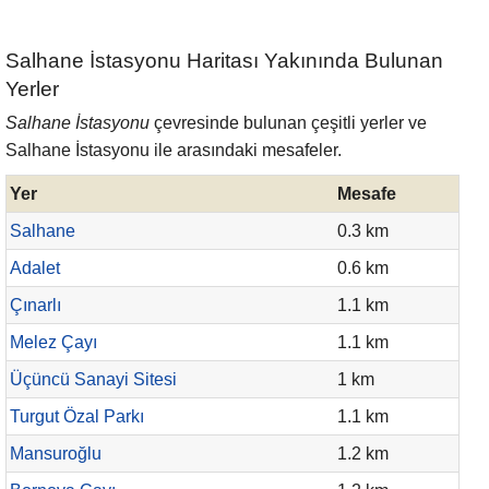
Salhane İstasyonu Haritası Yakınında Bulunan
Yerler
Salhane İstasyonu
çevresinde bulunan çeşitli yerler ve
Salhane İstasyonu ile arasındaki mesafeler.
Yer
Mesafe
Salhane
0.3 km
Adalet
0.6 km
Çınarlı
1.1 km
Melez Çayı
1.1 km
Üçüncü Sanayi Sitesi
1 km
Turgut Özal Parkı
1.1 km
Mansuroğlu
1.2 km