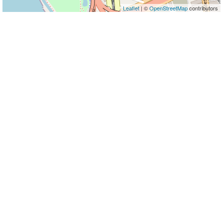
Leaflet
| ©
OpenStreetMap
contributors