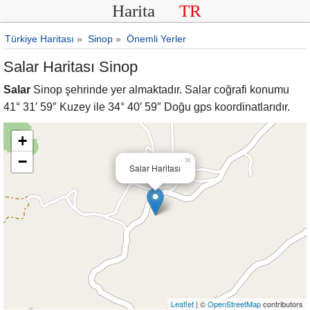
Harita
TR
Türkiye Haritası
»
Sinop
»
Önemli Yerler
Salar Haritası Sinop
Salar
Sinop şehrinde yer almaktadır. Salar coğrafi konumu
41° 31′ 59″ Kuzey ile 34° 40′ 59″ Doğu gps koordinatlarıdır.
+
−
×
Salar Haritası
Leaflet
| ©
OpenStreetMap
contributors