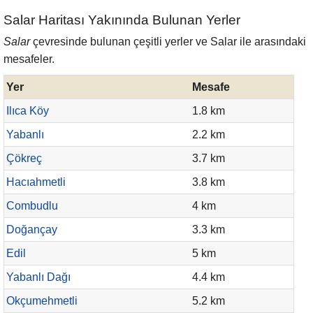
Salar Haritası Yakınında Bulunan Yerler
Salar
çevresinde bulunan çeşitli yerler ve Salar ile arasındaki
mesafeler.
Yer
Mesafe
Ilıca Köy
1.8 km
Yabanlı
2.2 km
Çökreç
3.7 km
Hacıahmetli
3.8 km
Combudlu
4 km
Doğançay
3.3 km
Edil
5 km
Yabanlı Dağı
4.4 km
Okçumehmetli
5.2 km