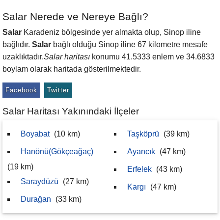
Salar Nerede ve Nereye Bağlı?
Salar
Karadeniz bölgesinde yer almakta olup, Sinop iline
bağlıdır.
Salar
bağlı olduğu Sinop iline 67 kilometre mesafe
uzaklıktadır.
Salar haritası
konumu 41.5333 enlem ve 34.6833
boylam olarak haritada gösterilmektedir.
Facebook
Twitter
Salar Haritası Yakınındaki İlçeler
Boyabat
(10 km)
Taşköprü
(39 km)
Hanönü(Gökçeağaç)
Ayancık
(47 km)
(19 km)
Erfelek
(43 km)
Saraydüzü
(27 km)
Kargı
(47 km)
Durağan
(33 km)