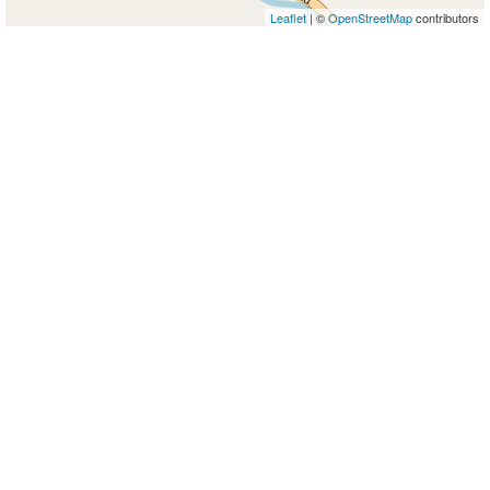
Leaflet
| ©
OpenStreetMap
contributors