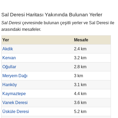
Sal Deresi Haritası Yakınında Bulunan Yerler
Sal Deresi
çevresinde bulunan çeşitli yerler ve Sal Deresi ile
arasındaki mesafeler.
Yer
Mesafe
Akdik
2.4 km
Kervan
3.2 km
Oğullar
2.8 km
Meryem Dağı
3 km
Hanköy
3.1 km
Kaymaztepe
4.4 km
Vanek Deresi
3.6 km
Üsküle Deresi
5.2 km