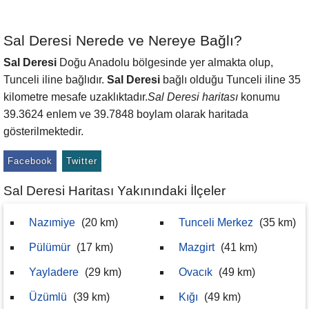
Sal Deresi Nerede ve Nereye Bağlı?
Sal Deresi
Doğu Anadolu bölgesinde yer almakta olup,
Tunceli iline bağlıdır.
Sal Deresi
bağlı olduğu Tunceli iline 35
kilometre mesafe uzaklıktadır.
Sal Deresi haritası
konumu
39.3624 enlem ve 39.7848 boylam olarak haritada
gösterilmektedir.
Facebook
Twitter
Sal Deresi Haritası Yakınındaki İlçeler
Nazımiye
(20 km)
Tunceli Merkez
(35 km)
Pülümür
(17 km)
Mazgirt
(41 km)
Yayladere
(29 km)
Ovacık
(49 km)
Üzümlü
(39 km)
Kığı
(49 km)