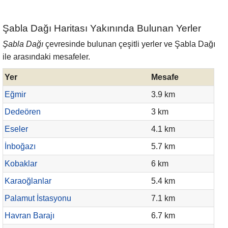
Şabla Dağı Haritası Yakınında Bulunan Yerler
Şabla Dağı
çevresinde bulunan çeşitli yerler ve Şabla Dağı
ile arasındaki mesafeler.
Yer
Mesafe
Eğmir
3.9 km
Dedeören
3 km
Eseler
4.1 km
İnboğazı
5.7 km
Kobaklar
6 km
Karaoğlanlar
5.4 km
Palamut İstasyonu
7.1 km
Havran Barajı
6.7 km