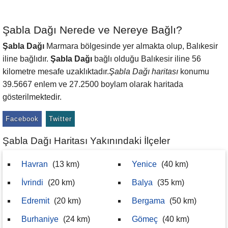
Şabla Dağı Nerede ve Nereye Bağlı?
Şabla Dağı
Marmara bölgesinde yer almakta olup, Balıkesir
iline bağlıdır.
Şabla Dağı
bağlı olduğu Balıkesir iline 56
kilometre mesafe uzaklıktadır.
Şabla Dağı haritası
konumu
39.5667 enlem ve 27.2500 boylam olarak haritada
gösterilmektedir.
Facebook
Twitter
Şabla Dağı Haritası Yakınındaki İlçeler
Havran
(13 km)
Yenice
(40 km)
İvrindi
(20 km)
Balya
(35 km)
Edremit
(20 km)
Bergama
(50 km)
Burhaniye
(24 km)
Gömeç
(40 km)