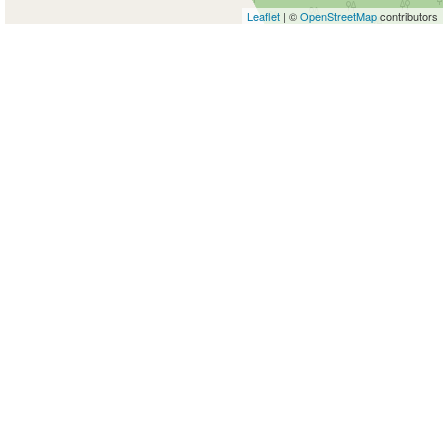
Leaflet
| ©
OpenStreetMap
contributors