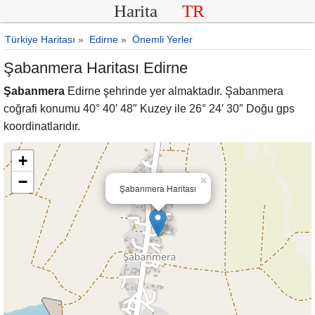
Harita
TR
Türkiye Haritası
»
Edirne
»
Önemli Yerler
Şabanmera Haritası Edirne
Şabanmera
Edirne şehrinde yer almaktadır. Şabanmera
coğrafi konumu 40° 40′ 48″ Kuzey ile 26° 24′ 30″ Doğu gps
koordinatlarıdır.
+
−
×
Şabanmera Haritası