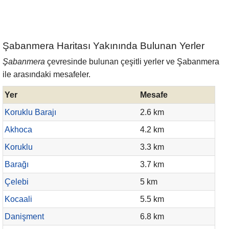
Şabanmera Haritası Yakınında Bulunan Yerler
Şabanmera
çevresinde bulunan çeşitli yerler ve Şabanmera
ile arasındaki mesafeler.
Yer
Mesafe
Koruklu Barajı
2.6 km
Akhoca
4.2 km
Koruklu
3.3 km
Barağı
3.7 km
Çelebi
5 km
Kocaali
5.5 km
Danişment
6.8 km