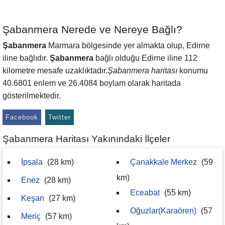
Şabanmera Nerede ve Nereye Bağlı?
Şabanmera
Marmara bölgesinde yer almakta olup, Edirne
iline bağlıdır.
Şabanmera
bağlı olduğu Edirne iline 112
kilometre mesafe uzaklıktadır.
Şabanmera haritası
konumu
40.6801 enlem ve 26.4084 boylam olarak haritada
gösterilmektedir.
Facebook
Twitter
Şabanmera Haritası Yakınındaki İlçeler
İpsala
(28 km)
Çanakkale Merkez
(59
km)
Enez
(28 km)
Eceabat
(55 km)
Keşan
(27 km)
Oğuzlar(Karaören)
(57
Meriç
(57 km)