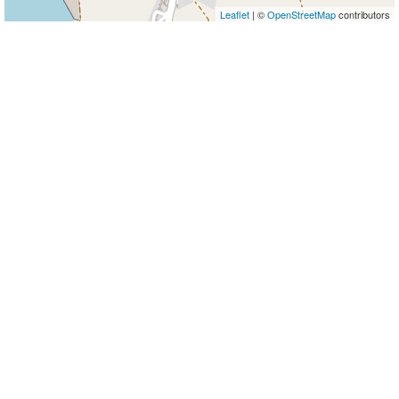
Leaflet
| ©
OpenStreetMap
contributors