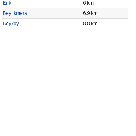
Erikli
6 km
Beylikmera
6.9 km
Beyköy
8.8 km