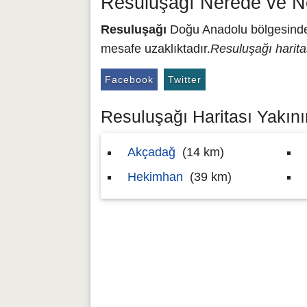
Resuluşağı Nerede ve N
Resuluşağı
Doğu Anadolu bölgesinde y
mesafe uzaklıktadır.
Resuluşağı harita
Facebook
Twitter
Resuluşağı Haritası Yakının
Akçadağ
(14 km)
Hekimhan
(39 km)