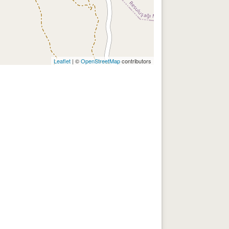
Leaflet
| ©
OpenStreetMap
contributors