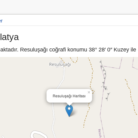
er
latya
ktadır. Resuluşağı coğrafi konumu 38° 28′ 0″ Kuzey ile 3
×
Resuluşağı Haritası