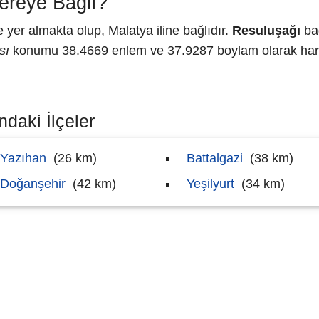
ereye Bağlı?
er almakta olup, Malatya iline bağlıdır.
Resuluşağı
bağ
sı
konumu 38.4669 enlem ve 37.9287 boylam olarak harit
daki İlçeler
Yazıhan
(26 km)
Battalgazi
(38 km)
Doğanşehir
(42 km)
Yeşilyurt
(34 km)