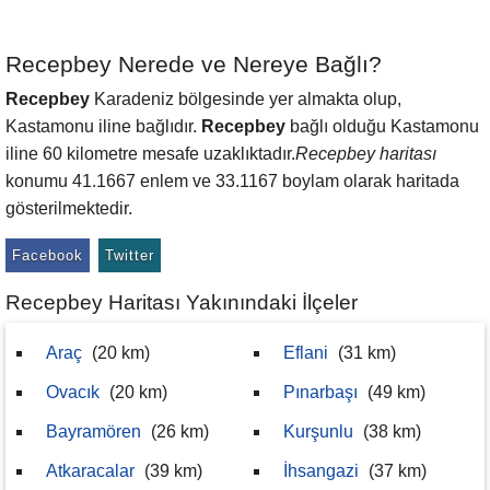
Recepbey Nerede ve Nereye Bağlı?
Recepbey
Karadeniz bölgesinde yer almakta olup,
Kastamonu iline bağlıdır.
Recepbey
bağlı olduğu Kastamonu
iline 60 kilometre mesafe uzaklıktadır.
Recepbey haritası
konumu 41.1667 enlem ve 33.1167 boylam olarak haritada
gösterilmektedir.
Facebook
Twitter
Recepbey Haritası Yakınındaki İlçeler
Araç
(20 km)
Eflani
(31 km)
Ovacık
(20 km)
Pınarbaşı
(49 km)
Bayramören
(26 km)
Kurşunlu
(38 km)
Atkaracalar
(39 km)
İhsangazi
(37 km)