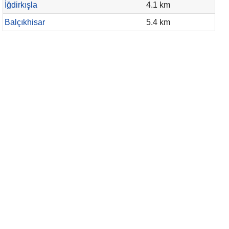
İğdirkışla
4.1 km
Balçıkhisar
5.4 km