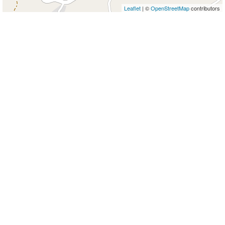
Leaflet
| ©
OpenStreetMap
contributors