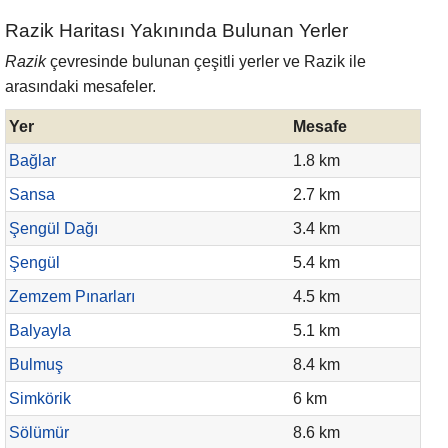
Razik Haritası Yakınında Bulunan Yerler
Razik
çevresinde bulunan çeşitli yerler ve Razik ile
arasındaki mesafeler.
Yer
Mesafe
Bağlar
1.8 km
Sansa
2.7 km
Şengül Dağı
3.4 km
Şengül
5.4 km
Zemzem Pınarları
4.5 km
Balyayla
5.1 km
Bulmuş
8.4 km
Simkörik
6 km
Sölümür
8.6 km