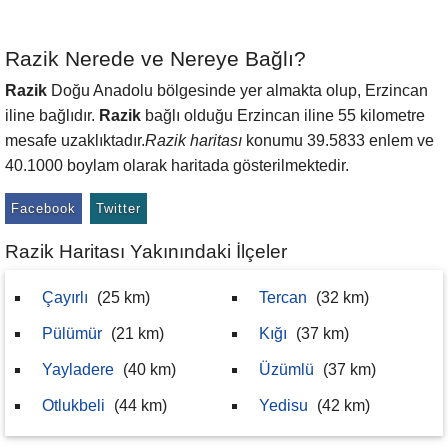
Razik Nerede ve Nereye Bağlı?
Razik
Doğu Anadolu bölgesinde yer almakta olup, Erzincan
iline bağlıdır.
Razik
bağlı olduğu Erzincan iline 55 kilometre
mesafe uzaklıktadır.
Razik haritası
konumu 39.5833 enlem ve
40.1000 boylam olarak haritada gösterilmektedir.
Facebook
Twitter
Razik Haritası Yakınındaki İlçeler
Çayırlı
(25 km)
Tercan
(32 km)
Pülümür
(21 km)
Kığı
(37 km)
Yayladere
(40 km)
Üzümlü
(37 km)
Otlukbeli
(44 km)
Yedisu
(42 km)