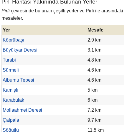
Pirli Haritası Yakınında Bulunan Yerler
Pirli
çevresinde bulunan çeşitli yerler ve Pirli ile arasındaki
mesafeler.
Yer
Mesafe
Köprübaşı
2.9 km
Büyükyar Deresi
3.1 km
Turabi
4.8 km
Sürmeli
4.6 km
Atburnu Tepesi
4.6 km
Kamışlı
5 km
Karabulak
6 km
Mollaahmet Deresi
7.2 km
Çalpala
9.7 km
Söğütlü
11.5 km