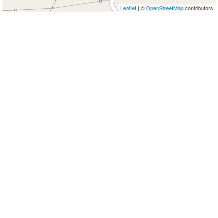
Leaflet
| ©
OpenStreetMap
contributors