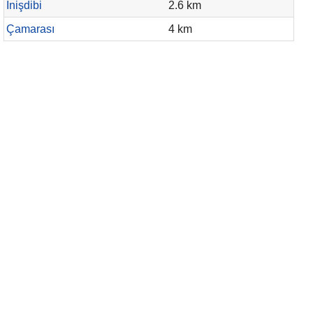
İnişdibi
2.6 km
Çamarası
4 km