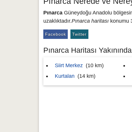
Pınarca Nerede ve Nere
Pınarca
Güneydoğu Anadolu bölgesinde 
uzaklıktadır.
Pınarca haritası
konumu 37
Facebook
Twitter
Pınarca Haritası Yakınındak
Siirt Merkez
(10 km)
Kurtalan
(14 km)