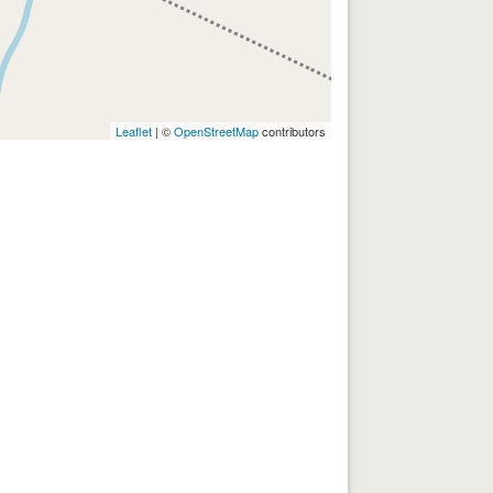
Leaflet
| ©
OpenStreetMap
contributors