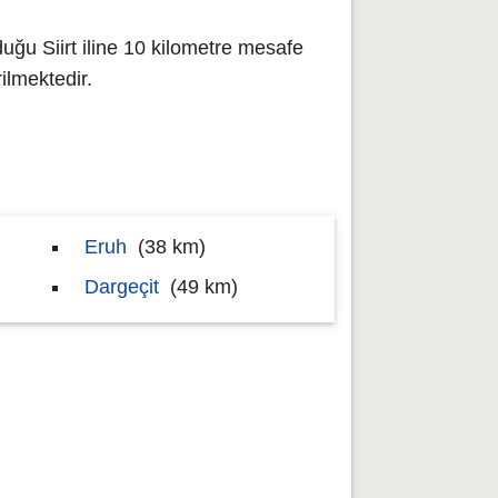
duğu Siirt iline 10 kilometre mesafe
lmektedir.
Eruh
(38 km)
Dargeçit
(49 km)