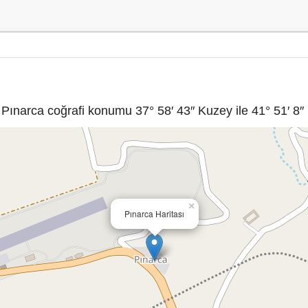
. Pınarca coğrafi konumu 37° 58′ 43″ Kuzey ile 41° 51′ 8″
×
Pınarca Haritası