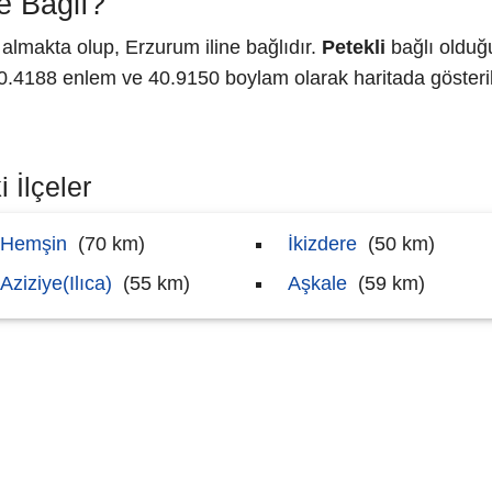
e Bağlı?
lmakta olup, Erzurum iline bağlıdır.
Petekli
bağlı olduğ
4188 enlem ve 40.9150 boylam olarak haritada gösteril
 İlçeler
Hemşin
(70 km)
İkizdere
(50 km)
Aziziye(Ilıca)
(55 km)
Aşkale
(59 km)