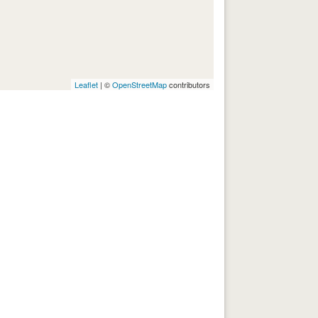
Leaflet
| ©
OpenStreetMap
contributors