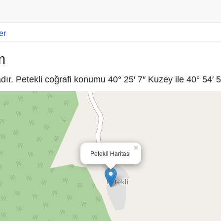
er
m
r. Petekli coğrafi konumu 40° 25′ 7″ Kuzey ile 40° 54′ 5
×
Petekli Haritası