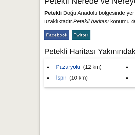
Petekli Nerede ve Nerey
Petekli
Doğu Anadolu bölgesinde yer a
uzaklıktadır.
Petekli haritası
konumu 40.
Facebook
Twitter
Petekli Haritası Yakınındaki
Pazaryolu
(12 km)
İspir
(10 km)