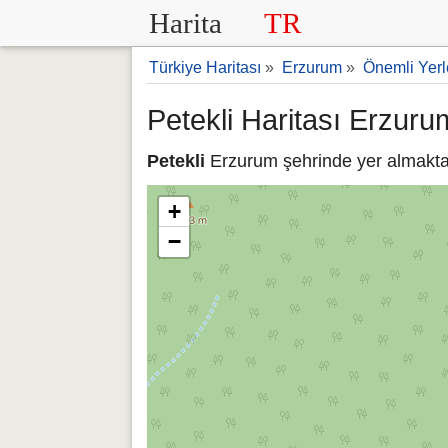
Harita
TR
Türkiye Haritası
»
Erzurum
»
Önemli Yerl
Petekli Haritası Erzuru
Petekli
Erzurum şehrinde yer almaktadı
+
−