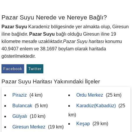
Pazar Suyu Nerede ve Nereye Bağlı?
Pazar Suyu
Karadeniz bölgesinde yer almakta olup, Giresun
iline bağlıdır.
Pazar Suyu
bağlı olduğu Giresun iline 19
kilometre mesafe uzaklıktadır.
Pazar Suyu haritası
konumu
40.9407 enlem ve 38.1697 boylam olarak haritada
gösterilmektedir.
Facebook
Twitter
Pazar Suyu Haritası Yakınındaki İlçeler
Piraziz
(4 km)
Ordu Merkez
(25 km)
Bulancak
(5 km)
Karadüz(Kabadüz)
(25
km)
Gülyalı
(10 km)
Keşap
(29 km)
Giresun Merkez
(19 km)