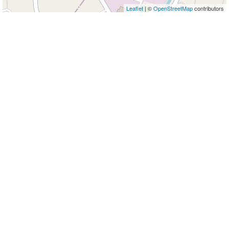
Leaflet
| ©
OpenStreetMap
contributors