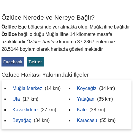
Özlüce Nerede ve Nereye Bağlı?
Özlüce
Ege bölgesinde yer almakta olup, Muğla iline bağlıdır.
Özlüce
bağlı olduğu Muğla iline 14 kilometre mesafe
uzaklıktadır.
Özlüce haritası
konumu 37.2367 enlem ve
28.5144 boylam olarak haritada gösterilmektedir.
Facebook
Twitter
Özlüce Haritası Yakınındaki İlçeler
Muğla Merkez
(14 km)
Köyceğiz
(34 km)
Ula
(17 km)
Yatağan
(35 km)
Kavaklıdere
(27 km)
Kale
(38 km)
Beyağaç
(34 km)
Karacasu
(55 km)