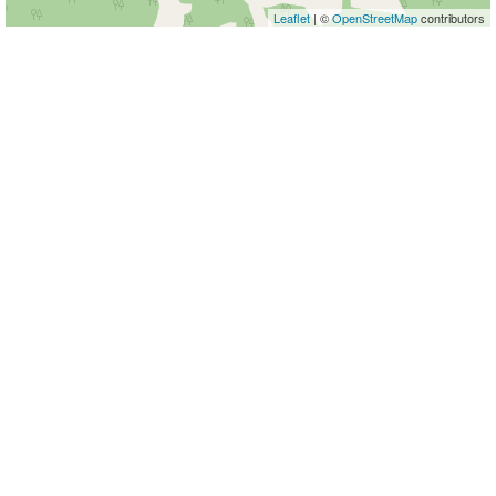
Leaflet
| ©
OpenStreetMap
contributors