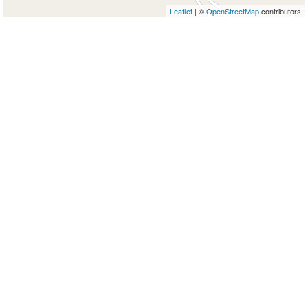
Leaflet
| ©
OpenStreetMap
contributors