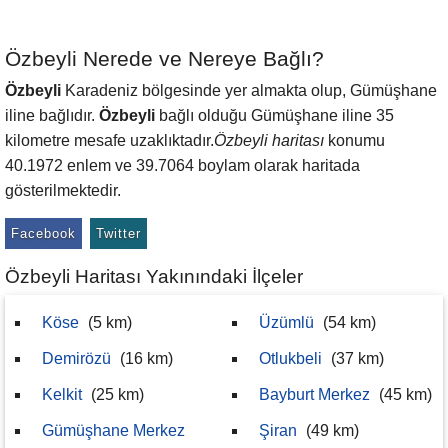
Özbeyli Nerede ve Nereye Bağlı?
Özbeyli
Karadeniz bölgesinde yer almakta olup, Gümüşhane
iline bağlıdır.
Özbeyli
bağlı olduğu Gümüşhane iline 35
kilometre mesafe uzaklıktadır.
Özbeyli haritası
konumu
40.1972 enlem ve 39.7064 boylam olarak haritada
gösterilmektedir.
Facebook
Twitter
Özbeyli Haritası Yakınındaki İlçeler
Köse
(5 km)
Üzümlü
(54 km)
Demirözü
(16 km)
Otlukbeli
(37 km)
Kelkit
(25 km)
Bayburt Merkez
(45 km)
Gümüşhane Merkez
Şiran
(49 km)