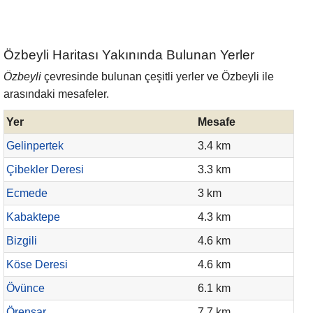
Özbeyli Haritası Yakınında Bulunan Yerler
Özbeyli
çevresinde bulunan çeşitli yerler ve Özbeyli ile
arasındaki mesafeler.
Yer
Mesafe
Gelinpertek
3.4 km
Çibekler Deresi
3.3 km
Ecmede
3 km
Kabaktepe
4.3 km
Bizgili
4.6 km
Köse Deresi
4.6 km
Övünce
6.1 km
Örenşar
7.7 km