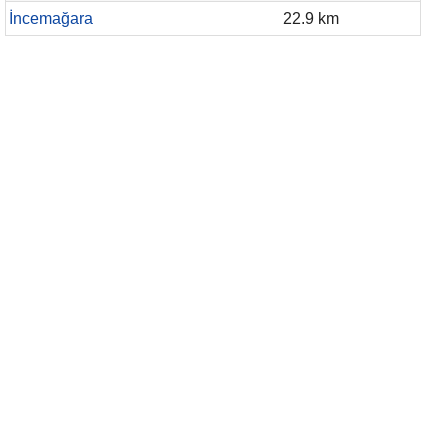
İncemağara
22.9 km