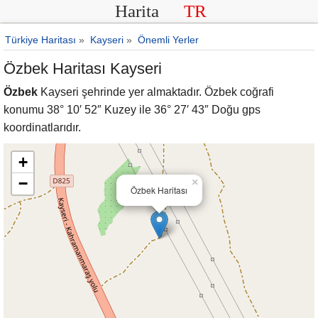
Harita
TR
Türkiye Haritası
»
Kayseri
»
Önemli Yerler
Özbek Haritası Kayseri
Özbek
Kayseri şehrinde yer almaktadır. Özbek coğrafi
konumu 38° 10′ 52″ Kuzey ile 36° 27′ 43″ Doğu gps
koordinatlarıdır.
+
−
×
Özbek Haritası