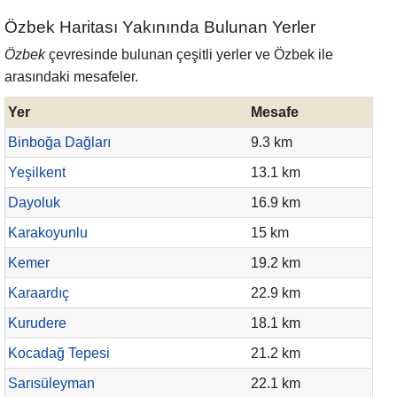
Özbek Haritası Yakınında Bulunan Yerler
Özbek
çevresinde bulunan çeşitli yerler ve Özbek ile
arasındaki mesafeler.
Yer
Mesafe
Binboğa Dağları
9.3 km
Yeşilkent
13.1 km
Dayoluk
16.9 km
Karakoyunlu
15 km
Kemer
19.2 km
Karaardıç
22.9 km
Kurudere
18.1 km
Kocadağ Tepesi
21.2 km
Sarısüleyman
22.1 km