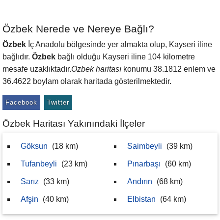
Özbek Nerede ve Nereye Bağlı?
Özbek
İç Anadolu bölgesinde yer almakta olup, Kayseri iline
bağlıdır.
Özbek
bağlı olduğu Kayseri iline 104 kilometre
mesafe uzaklıktadır.
Özbek haritası
konumu 38.1812 enlem ve
36.4622 boylam olarak haritada gösterilmektedir.
Facebook
Twitter
Özbek Haritası Yakınındaki İlçeler
Göksun
(18 km)
Saimbeyli
(39 km)
Tufanbeyli
(23 km)
Pınarbaşı
(60 km)
Sarız
(33 km)
Andırın
(68 km)
Afşin
(40 km)
Elbistan
(64 km)