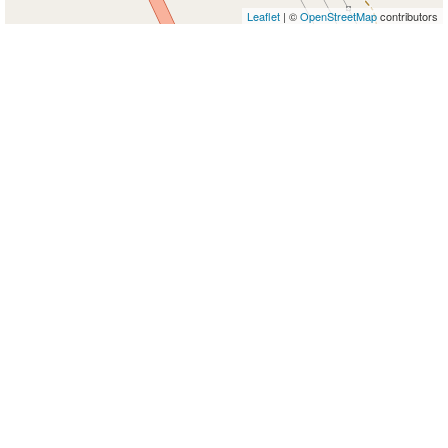
Leaflet
| ©
OpenStreetMap
contributors