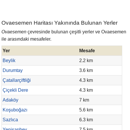
Ovaesemen Haritası Yakınında Bulunan Yerler
Ovaesemen
çevresinde bulunan çeşitli yerler ve Ovaesemen
ile arasındaki mesafeler.
Yer
Mesafe
Beylik
2.2 km
Durumtay
3.6 km
Çatallarçiftliği
4.3 km
Çiçekli Dere
4.3 km
Adaköy
7 km
Koşuboğazı
5.6 km
Sazlıca
6.3 km
Yenisarıbey
7.5 km