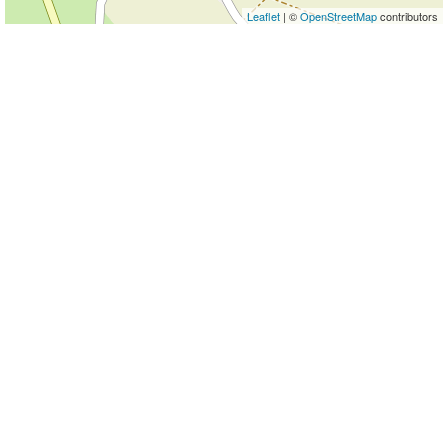
Leaflet
| ©
OpenStreetMap
contributors