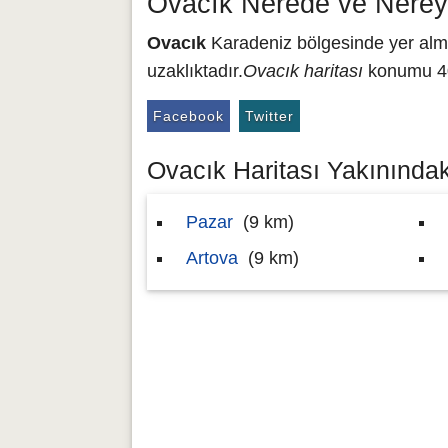
Ovacık Nerede ve Nerey
Ovacık
Karadeniz bölgesinde yer almak
uzaklıktadır.
Ovacık haritası
konumu 40.
Facebook
Twitter
Ovacık Haritası Yakınındaki
Pazar
(9 km)
Artova
(9 km)