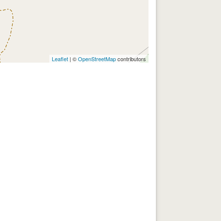
Leaflet
| ©
OpenStreetMap
contributors