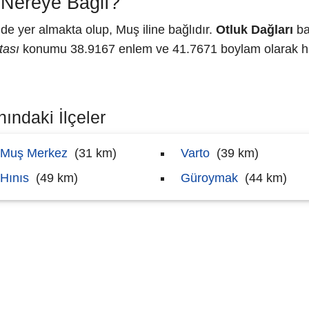
 Nereye Bağlı?
e yer almakta olup, Muş iline bağlıdır.
Otluk Dağları
ba
tası
konumu 38.9167 enlem ve 41.7671 boylam olarak har
nındaki İlçeler
Muş Merkez
(31 km)
Varto
(39 km)
Hınıs
(49 km)
Güroymak
(44 km)