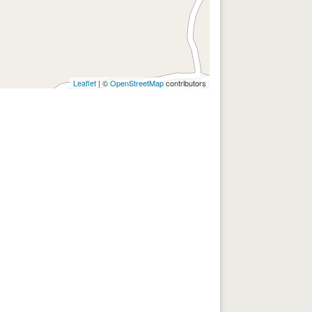
Leaflet
| ©
OpenStreetMap
contributors