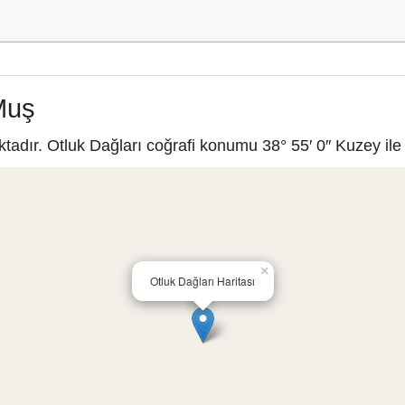
Muş
adır. Otluk Dağları coğrafi konumu 38° 55′ 0″ Kuzey ile 
×
Otluk Dağları Haritası