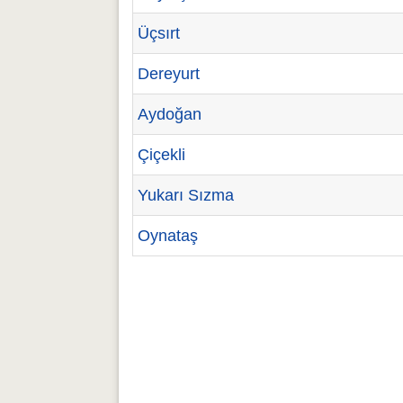
Üçsırt
Dereyurt
Aydoğan
Çiçekli
Yukarı Sızma
Oynataş