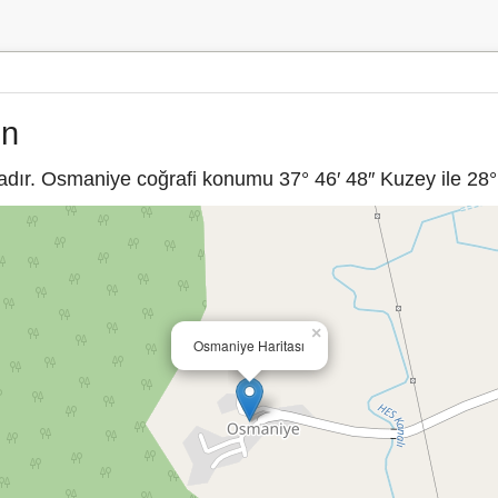
ın
dır. Osmaniye coğrafi konumu 37° 46′ 48″ Kuzey ile 28° 
×
Osmaniye Haritası