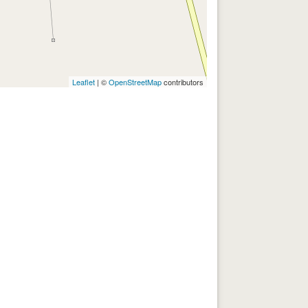
Leaflet
| ©
OpenStreetMap
contributors