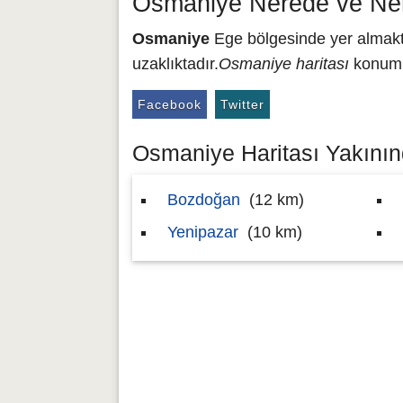
Osmaniye Nerede ve Ner
Osmaniye
Ege bölgesinde yer almakta
uzaklıktadır.
Osmaniye haritası
konumu 
Facebook
Twitter
Osmaniye Haritası Yakınınd
Bozdoğan
(12 km)
Yenipazar
(10 km)