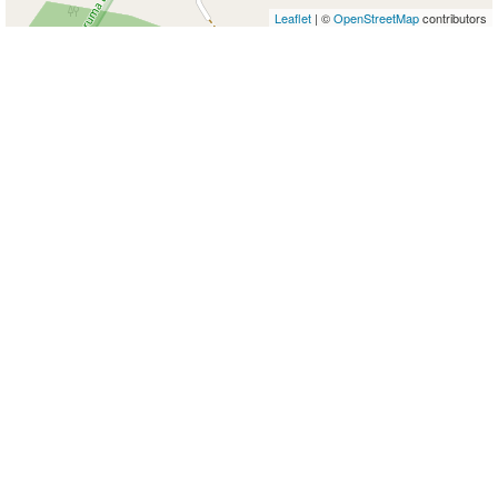
Leaflet
| ©
OpenStreetMap
contributors