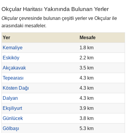
Okçular Haritası Yakınında Bulunan Yerler
Okçular
çevresinde bulunan çeşitli yerler ve Okçular ile
arasındaki mesafeler.
Yer
Mesafe
Kemaliye
1.8 km
Eskiköy
2.2 km
Akçakavak
3.5 km
Tepearası
4.3 km
Kösten Dağı
4.3 km
Dalyan
4.3 km
Ekşiliyurt
3.9 km
Günlücek
3.8 km
Gölbaşı
5.3 km