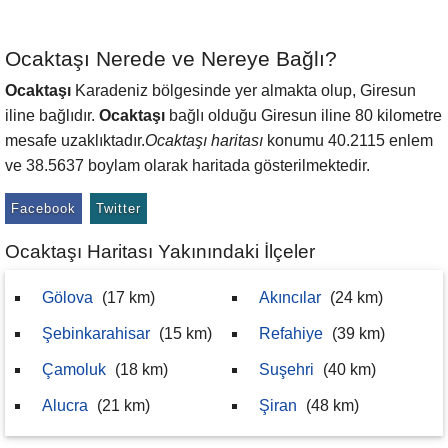
Ocaktaşı Nerede ve Nereye Bağlı?
Ocaktaşı
Karadeniz bölgesinde yer almakta olup, Giresun
iline bağlıdır.
Ocaktaşı
bağlı olduğu Giresun iline 80 kilometre
mesafe uzaklıktadır.
Ocaktaşı haritası
konumu 40.2115 enlem
ve 38.5637 boylam olarak haritada gösterilmektedir.
Facebook
Twitter
Ocaktaşı Haritası Yakınındaki İlçeler
Gölova
(17 km)
Akıncılar
(24 km)
Şebinkarahisar
(15 km)
Refahiye
(39 km)
Çamoluk
(18 km)
Suşehri
(40 km)
Alucra
(21 km)
Şiran
(48 km)