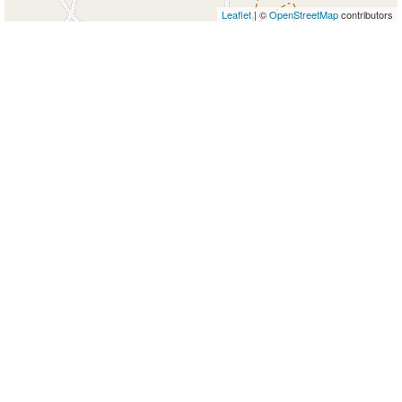
Leaflet
| ©
OpenStreetMap
contributors