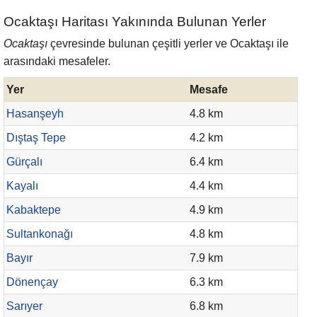
Ocaktaşı Haritası Yakınında Bulunan Yerler
Ocaktaşı
çevresinde bulunan çeşitli yerler ve Ocaktaşı ile
arasındaki mesafeler.
Yer
Mesafe
Hasanşeyh
4.8 km
Dıştaş Tepe
4.2 km
Gürçalı
6.4 km
Kayalı
4.4 km
Kabaktepe
4.9 km
Sultankonağı
4.8 km
Bayır
7.9 km
Dönençay
6.3 km
Sarıyer
6.8 km