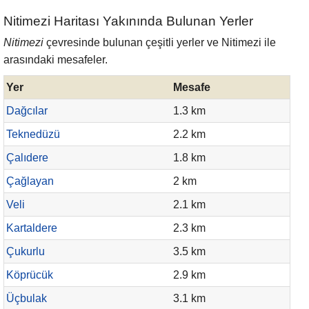
Nitimezi Haritası Yakınında Bulunan Yerler
Nitimezi
çevresinde bulunan çeşitli yerler ve Nitimezi ile
arasındaki mesafeler.
Yer
Mesafe
Dağcılar
1.3 km
Teknedüzü
2.2 km
Çalıdere
1.8 km
Çağlayan
2 km
Veli
2.1 km
Kartaldere
2.3 km
Çukurlu
3.5 km
Köprücük
2.9 km
Üçbulak
3.1 km