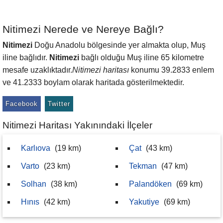
Nitimezi Nerede ve Nereye Bağlı?
Nitimezi
Doğu Anadolu bölgesinde yer almakta olup, Muş
iline bağlıdır.
Nitimezi
bağlı olduğu Muş iline 65 kilometre
mesafe uzaklıktadır.
Nitimezi haritası
konumu 39.2833 enlem
ve 41.2333 boylam olarak haritada gösterilmektedir.
Facebook
Twitter
Nitimezi Haritası Yakınındaki İlçeler
Karlıova
(19 km)
Çat
(43 km)
Varto
(23 km)
Tekman
(47 km)
Solhan
(38 km)
Palandöken
(69 km)
Hınıs
(42 km)
Yakutiye
(69 km)