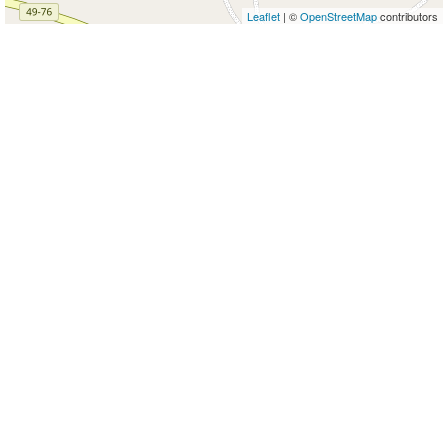
Leaflet
| ©
OpenStreetMap
contributors