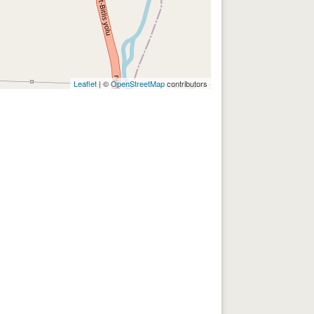
Leaflet
| ©
OpenStreetMap
contributors