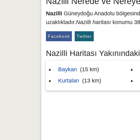
Nazilli Nerede ve Nereye
Nazilli
Güneydoğu Anadolu bölgesinde y
uzaklıktadır.
Nazilli haritası
konumu 38.
Facebook
Twitter
Nazilli Haritası Yakınındaki
Baykan
(15 km)
Kurtalan
(13 km)