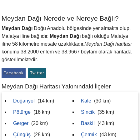
Meydan Dağı Nerede ve Nereye Bağlı?
Meydan Dağı
Doğu Anadolu bölgesinde yer almakta olup,
Malatya iline bağlıdır.
Meydan Dağı
bağlı olduğu Malatya
iline 58 kilometre mesafe uzaklıktadır.
Meydan Dağı haritası
konumu 38.2000 enlem ve 38.9667 boylam olarak haritada
gösterilmektedir.
Facebook
Twitter
Meydan Dağı Haritası Yakınındaki İlçeler
Doğanyol
(14 km)
Kale
(30 km)
Pötürge
(16 km)
Sincik
(35 km)
Gerger
(20 km)
Baskil
(43 km)
Çüngüş
(28 km)
Çermik
(43 km)