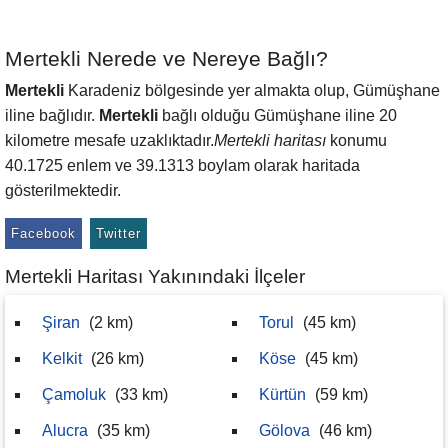
Mertekli Nerede ve Nereye Bağlı?
Mertekli
Karadeniz bölgesinde yer almakta olup, Gümüşhane
iline bağlıdır.
Mertekli
bağlı olduğu Gümüşhane iline 20
kilometre mesafe uzaklıktadır.
Mertekli haritası
konumu
40.1725 enlem ve 39.1313 boylam olarak haritada
gösterilmektedir.
Facebook
Twitter
Mertekli Haritası Yakınındaki İlçeler
Şiran
(2 km)
Torul
(45 km)
Kelkit
(26 km)
Köse
(45 km)
Çamoluk
(33 km)
Kürtün
(59 km)
Alucra
(35 km)
Gölova
(46 km)