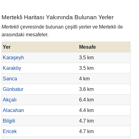
Mertekli Haritası Yakınında Bulunan Yerler
Mertekli
çevresinde bulunan çeşitli yerler ve Mertekli ile
arasındaki mesafeler.
Yer
Mesafe
Karaşeyh
3.5 km
Karaköy
3.5 km
Sarıca
4 km
Günbatur
3.6 km
Akçalı
6.4 km
Alacahan
4.4 km
Bilgili
4.7 km
Ericek
4.7 km