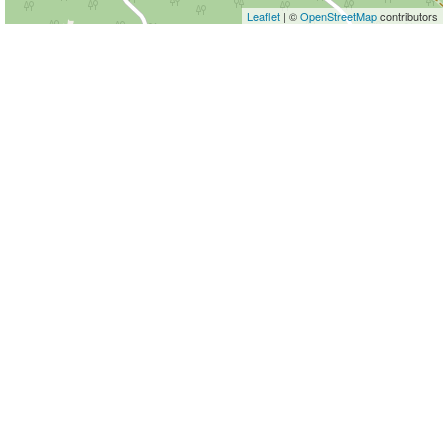
Leaflet
| ©
OpenStreetMap
contributors