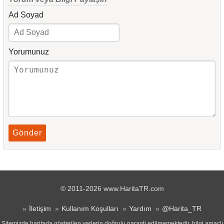
Ad Soyad
Yorumunuz
Gönder
© 2011-2026 www.HaritaTR.com
İletişim
Kullanım Koşulları
Yardım
@Harita_TR
Sitemizde haritada gösterilen yerlerin doğrulu garanti edilmemektedir, bilgi amaçlı