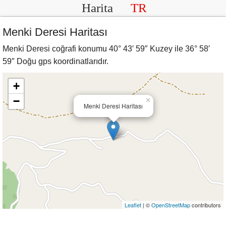
Harita
TR
Menki Deresi Haritası
Menki Deresi coğrafi konumu 40° 43′ 59″ Kuzey ile 36° 58′
59″ Doğu gps koordinatlarıdır.
+
−
×
Menki Deresi Haritası
Leaflet
| ©
OpenStreetMap
contributors