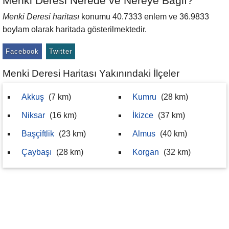
Menki Deresi Nerede ve Nereye Bağlı?
Menki Deresi haritası
konumu 40.7333 enlem ve 36.9833
boylam olarak haritada gösterilmektedir.
Facebook
Twitter
Menki Deresi Haritası Yakınındaki İlçeler
Akkuş
(7 km)
Kumru
(28 km)
Niksar
(16 km)
İkizce
(37 km)
Başçiftlik
(23 km)
Almus
(40 km)
Çaybaşı
(28 km)
Korgan
(32 km)