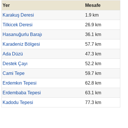
Yer
Mesafe
Karakuş Deresi
1.9 km
Tilkicek Deresi
26.9 km
Hasanuğurlu Barajı
36.1 km
Karadeniz Bölgesi
57.7 km
Ada Düzü
47.3 km
Destek Çayı
52.2 km
Cami Tepe
59.7 km
Erdemkırı Tepesi
62.8 km
Erdembaba Tepesi
63.1 km
Kadodu Tepesi
77.3 km