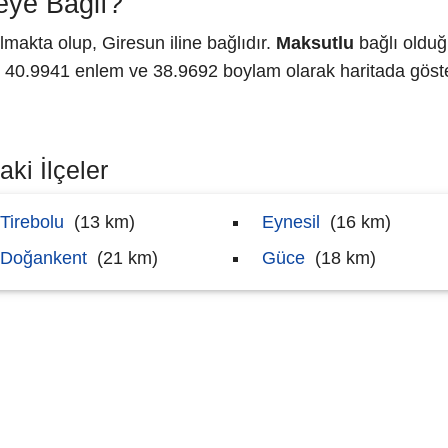
eye Bağlı?
makta olup, Giresun iline bağlıdır.
Maksutlu
bağlı olduğ
0.9941 enlem ve 38.9692 boylam olarak haritada göster
ki İlçeler
Tirebolu
(13 km)
Eynesil
(16 km)
Doğankent
(21 km)
Güce
(18 km)