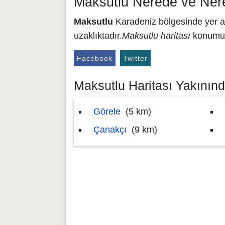
Maksutlu Nerede ve Ner
Maksutlu
Karadeniz bölgesinde yer al
uzaklıktadır.
Maksutlu haritası
konumu 4
Facebook
Twitter
Maksutlu Haritası Yakınında
Görele
(5 km)
Çanakçı
(9 km)