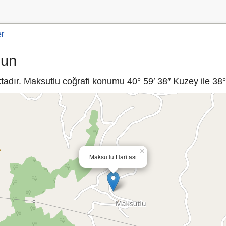
er
sun
adır. Maksutlu coğrafi konumu 40° 59′ 38″ Kuzey ile 38° 
×
Maksutlu Haritası