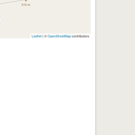
Leaflet
| ©
OpenStreetMap
contributors