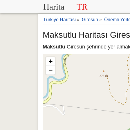
Harita
TR
Türkiye Haritası
»
Giresun
»
Önemli Yerl
Maksutlu Haritası Gire
Maksutlu
Giresun şehrinde yer almakt
+
−