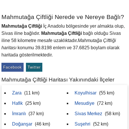
Mahmutağa Çiftliği Nerede ve Nereye Bağlı?
Mahmutağa Çiftliği
İç Anadolu bölgesinde yer almakta olup,
Sivas iline bağlıdır.
Mahmutağa Çiftliği
bağlı olduğu Sivas
iline 58 kilometre mesafe uzaklıktadır.
Mahmutağa Çiftliği
haritası
konumu 39.8198 enlem ve 37.6825 boylam olarak
haritada gösterilmektedir.
Facebook
Twitter
Mahmutağa Çiftliği Haritası Yakınındaki İlçeler
Zara
(11 km)
Koyulhisar
(55 km)
Hafik
(25 km)
Mesudiye
(72 km)
İmranlı
(37 km)
Sivas Merkez
(58 km)
Doğanşar
(46 km)
Suşehri
(52 km)