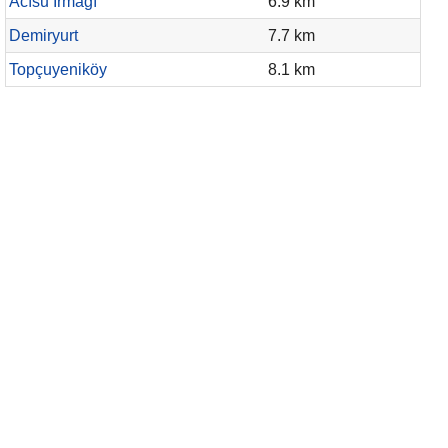
Acısu Irmağı
6.9 km
Demiryurt
7.7 km
Topçuyeniköy
8.1 km