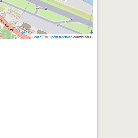
Leaflet
| ©
OpenStreetMap
contributors