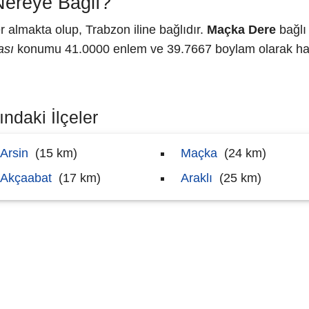
ereye Bağlı?
 almakta olup, Trabzon iline bağlıdır.
Maçka Dere
bağlı 
ası
konumu 41.0000 enlem ve 39.7667 boylam olarak hari
ndaki İlçeler
Arsin
(15 km)
Maçka
(24 km)
Akçaabat
(17 km)
Araklı
(25 km)