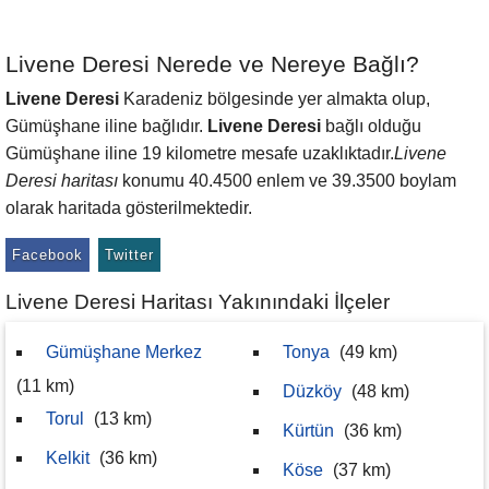
Livene Deresi Nerede ve Nereye Bağlı?
Livene Deresi
Karadeniz bölgesinde yer almakta olup,
Gümüşhane iline bağlıdır.
Livene Deresi
bağlı olduğu
Gümüşhane iline 19 kilometre mesafe uzaklıktadır.
Livene
Deresi haritası
konumu 40.4500 enlem ve 39.3500 boylam
olarak haritada gösterilmektedir.
Facebook
Twitter
Livene Deresi Haritası Yakınındaki İlçeler
Gümüşhane Merkez
Tonya
(49 km)
(11 km)
Düzköy
(48 km)
Torul
(13 km)
Kürtün
(36 km)
Kelkit
(36 km)
Köse
(37 km)