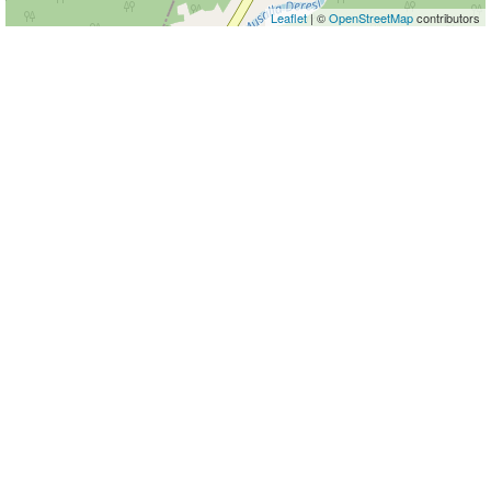
Leaflet
| ©
OpenStreetMap
contributors