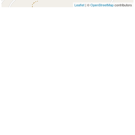
Leaflet
| ©
OpenStreetMap
contributors