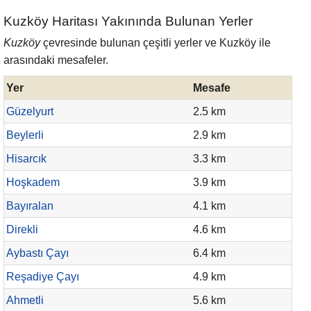
Kuzköy Haritası Yakınında Bulunan Yerler
Kuzköy
çevresinde bulunan çeşitli yerler ve Kuzköy ile
arasındaki mesafeler.
Yer
Mesafe
Güzelyurt
2.5 km
Beylerli
2.9 km
Hisarcık
3.3 km
Hoşkadem
3.9 km
Bayıralan
4.1 km
Direkli
4.6 km
Aybastı Çayı
6.4 km
Reşadiye Çayı
4.9 km
Ahmetli
5.6 km