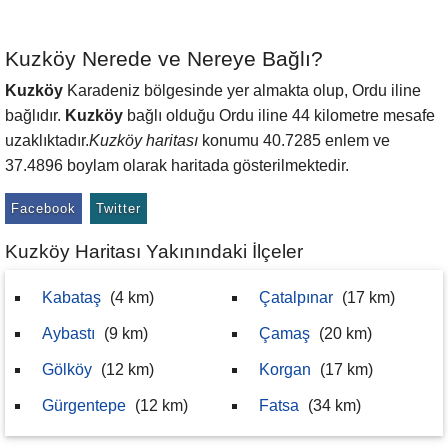
Kuzköy Nerede ve Nereye Bağlı?
Kuzköy
Karadeniz bölgesinde yer almakta olup, Ordu iline
bağlıdır.
Kuzköy
bağlı olduğu Ordu iline 44 kilometre mesafe
uzaklıktadır.
Kuzköy haritası
konumu 40.7285 enlem ve
37.4896 boylam olarak haritada gösterilmektedir.
Facebook
Twitter
Kuzköy Haritası Yakınındaki İlçeler
Kabataş
(4 km)
Çatalpınar
(17 km)
Aybastı
(9 km)
Çamaş
(20 km)
Gölköy
(12 km)
Korgan
(17 km)
Gürgentepe
(12 km)
Fatsa
(34 km)