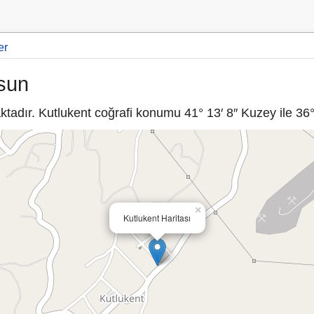
er
sun
adır. Kutlukent coğrafi konumu 41° 13′ 8″ Kuzey ile 36° 
×
Kutlukent Haritası