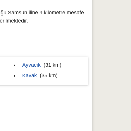
uğu Samsun iline 9 kilometre mesafe
rilmektedir.
Ayvacık
(31 km)
Kavak
(35 km)