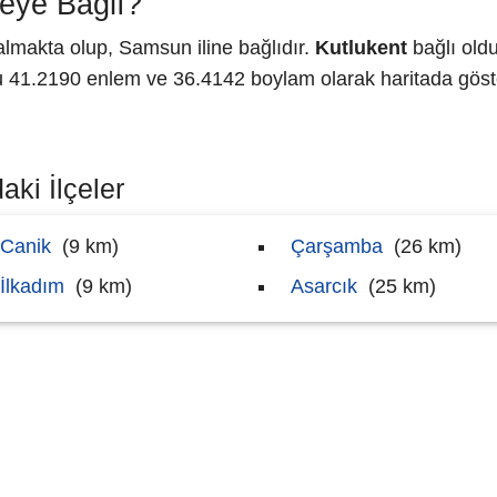
eye Bağlı?
lmakta olup, Samsun iline bağlıdır.
Kutlukent
bağlı old
41.2190 enlem ve 36.4142 boylam olarak haritada göste
aki İlçeler
Canik
(9 km)
Çarşamba
(26 km)
İlkadım
(9 km)
Asarcık
(25 km)