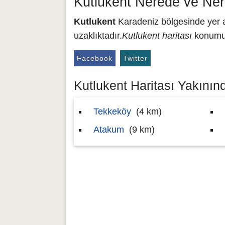
Kutlukent Nerede ve Ner
Kutlukent
Karadeniz bölgesinde yer a
uzaklıktadır.
Kutlukent haritası
konumu 
Facebook
Twitter
Kutlukent Haritası Yakınınd
Tekkeköy
(4 km)
Atakum
(9 km)