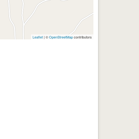
Leaflet
| ©
OpenStreetMap
contributors