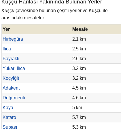
Kuşçu Haritası Yakınında Bulunan Yerler
Kuşçu
çevresinde bulunan çeşitli yerler ve Kuşçu ile
arasındaki mesafeler.
Yer
Mesafe
Hırbegüra
2.1 km
Ilıca
2.5 km
Bayraklı
2.6 km
Yukarı Ilıca
3.2 km
Koçyiğit
3.2 km
Adakent
4.5 km
Değirmenli
4.6 km
Kaya
5 km
Kataro
5.7 km
Subaşı
5.3 km