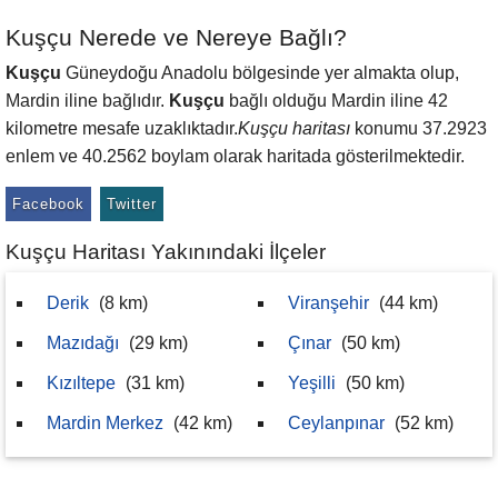
Kuşçu Nerede ve Nereye Bağlı?
Kuşçu
Güneydoğu Anadolu bölgesinde yer almakta olup,
Mardin iline bağlıdır.
Kuşçu
bağlı olduğu Mardin iline 42
kilometre mesafe uzaklıktadır.
Kuşçu haritası
konumu 37.2923
enlem ve 40.2562 boylam olarak haritada gösterilmektedir.
Facebook
Twitter
Kuşçu Haritası Yakınındaki İlçeler
Derik
(8 km)
Viranşehir
(44 km)
Mazıdağı
(29 km)
Çınar
(50 km)
Kızıltepe
(31 km)
Yeşilli
(50 km)
Mardin Merkez
(42 km)
Ceylanpınar
(52 km)