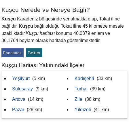
Kuşçu Nerede ve Nereye Bağlı?
Kuşçu
Karadeniz bölgesinde yer almakta olup, Tokat iline
bağlıdır.
Kuşçu
bağlı olduğu Tokat iline 45 kilometre mesafe
uzaklıktadır.
Kuşçu haritası
konumu 40.0379 enlem ve
36.1764 boylam olarak haritada gösterilmektedir.
Facebook
Twitter
Kuşçu Haritası Yakınındaki İlçeler
Yeşilyurt
(5 km)
Kadışehri
(33 km)
Sulusaray
(9 km)
Turhal
(39 km)
Artova
(14 km)
Zile
(38 km)
Pazar
(28 km)
Yıldızeli
(41 km)