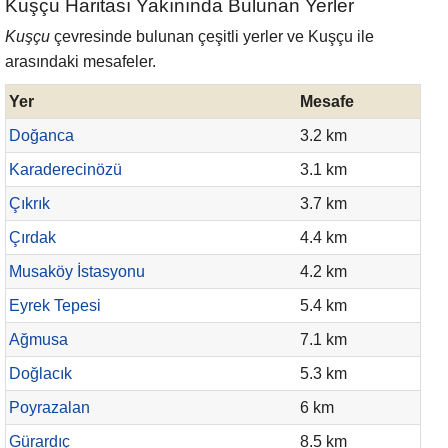
Kuşçu Haritası Yakınında Bulunan Yerler
Kuşçu
çevresinde bulunan çeşitli yerler ve Kuşçu ile
arasındaki mesafeler.
Yer
Mesafe
Doğanca
3.2 km
Karaderecinözü
3.1 km
Çıkrık
3.7 km
Çırdak
4.4 km
Musaköy İstasyonu
4.2 km
Eyrek Tepesi
5.4 km
Ağmusa
7.1 km
Doğlacık
5.3 km
Poyrazalan
6 km
Gürardıç
8.5 km