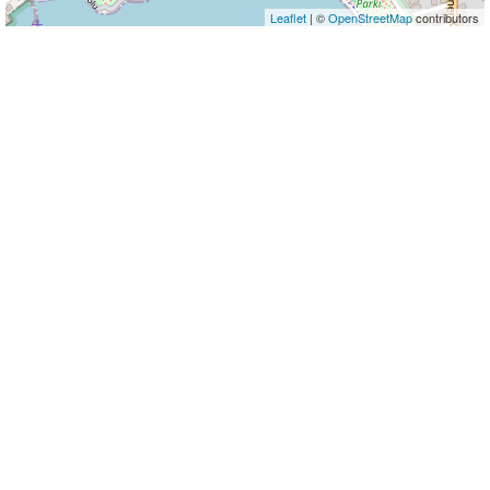
Leaflet
| ©
OpenStreetMap
contributors