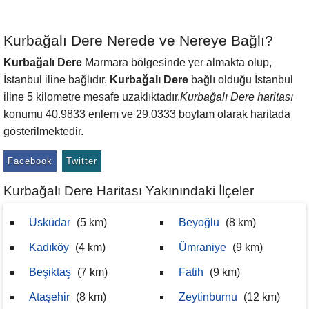
Kurbağalı Dere Nerede ve Nereye Bağlı?
Kurbağalı Dere
Marmara bölgesinde yer almakta olup,
İstanbul iline bağlıdır.
Kurbağalı Dere
bağlı olduğu İstanbul
iline 5 kilometre mesafe uzaklıktadır.
Kurbağalı Dere haritası
konumu 40.9833 enlem ve 29.0333 boylam olarak haritada
gösterilmektedir.
Facebook
Twitter
Kurbağalı Dere Haritası Yakınındaki İlçeler
Üsküdar
(5 km)
Beyoğlu
(8 km)
Kadıköy
(4 km)
Ümraniye
(9 km)
Beşiktaş
(7 km)
Fatih
(9 km)
Ataşehir
(8 km)
Zeytinburnu
(12 km)