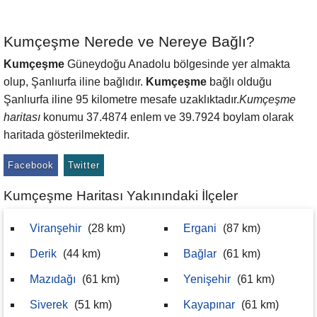
Kumçeşme Nerede ve Nereye Bağlı?
Kumçeşme
Güneydoğu Anadolu bölgesinde yer almakta
olup, Şanlıurfa iline bağlıdır.
Kumçeşme
bağlı olduğu
Şanlıurfa iline 95 kilometre mesafe uzaklıktadır.
Kumçeşme
haritası
konumu 37.4874 enlem ve 39.7924 boylam olarak
haritada gösterilmektedir.
Facebook
Twitter
Kumçeşme Haritası Yakınındaki İlçeler
Viranşehir
(28 km)
Ergani
(87 km)
Derik
(44 km)
Bağlar
(61 km)
Mazıdağı
(61 km)
Yenişehir
(61 km)
Siverek
(51 km)
Kayapınar
(61 km)