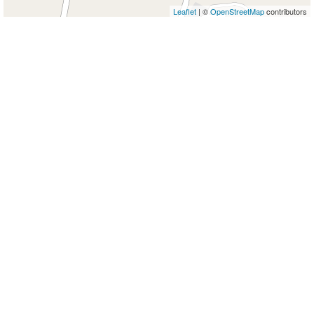
Leaflet
| ©
OpenStreetMap
contributors