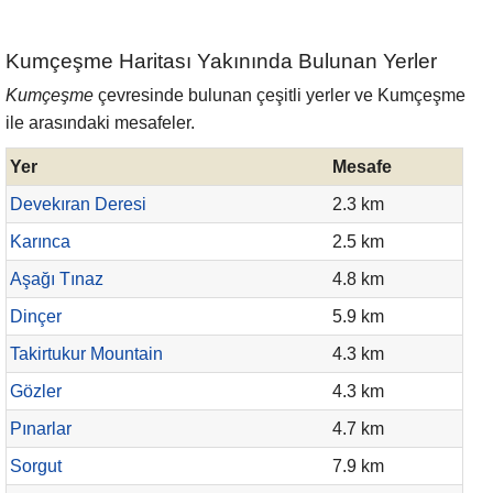
Kumçeşme Haritası Yakınında Bulunan Yerler
Kumçeşme
çevresinde bulunan çeşitli yerler ve Kumçeşme
ile arasındaki mesafeler.
Yer
Mesafe
Devekıran Deresi
2.3 km
Karınca
2.5 km
Aşağı Tınaz
4.8 km
Dinçer
5.9 km
Takirtukur Mountain
4.3 km
Gözler
4.3 km
Pınarlar
4.7 km
Sorgut
7.9 km