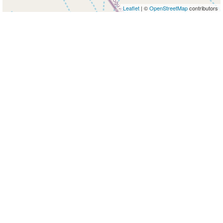
Leaflet
| ©
OpenStreetMap
contributors