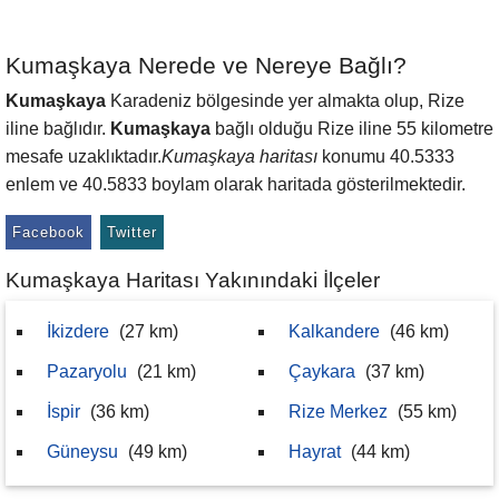
Kumaşkaya Nerede ve Nereye Bağlı?
Kumaşkaya
Karadeniz bölgesinde yer almakta olup, Rize
iline bağlıdır.
Kumaşkaya
bağlı olduğu Rize iline 55 kilometre
mesafe uzaklıktadır.
Kumaşkaya haritası
konumu 40.5333
enlem ve 40.5833 boylam olarak haritada gösterilmektedir.
Facebook
Twitter
Kumaşkaya Haritası Yakınındaki İlçeler
İkizdere
(27 km)
Kalkandere
(46 km)
Pazaryolu
(21 km)
Çaykara
(37 km)
İspir
(36 km)
Rize Merkez
(55 km)
Güneysu
(49 km)
Hayrat
(44 km)