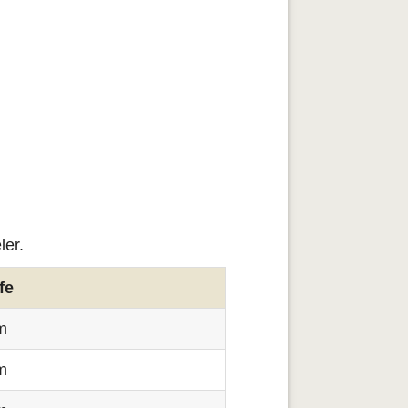
ler.
fe
m
m