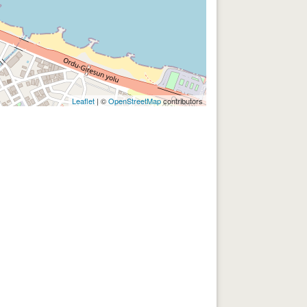
Leaflet
| ©
OpenStreetMap
contributors