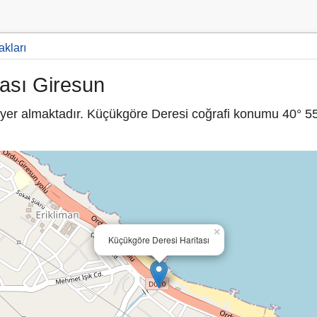
akları
ası Giresun
yer almaktadır. Küçükgöre Deresi coğrafi konumu 40° 55′
×
Küçükgöre Deresi Haritası