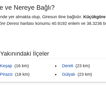
e ve Nereye Bağlı?
de yer almakta olup, Giresun iline bağlıdır.
Küçükgöre
re Deresi haritası
konumu 40.9192 enlem ve 38.3236 bo
Yakınındaki İlçeler
Keşap
(16 km)
Dereli
(23 km)
Piraziz
(18 km)
Gülyalı
(23 km)